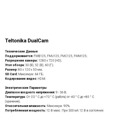
Teltonika DualCam
Технические Данные
Поддерживается:
FMB125, FMU125, FMC125, FMM125;
Разрешение камеры:
1280 x 720 (HD);
Угол обзора:
30 (В), 52 (В), 60 (Г);
Размер:
80 х 120 х 50 мм;
SD Card:
Максимум. 64 ГБ;
Кодирование видео:
H264
Электрические Параметры
Диапазон входного напряжения:
9 - 36 В;
Температура:
От -20 ° C до +70 ° C (работа) от -40 ° C до +85 ° C
(хранение);
Относительная влажность:
Максимум. 90%;
Потребляемая мощность:
12 В макс. При 300 мА 12 В в состоянии