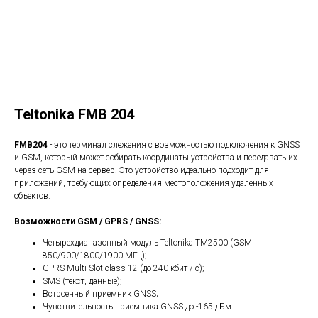
Teltonika FMB 204
FMB204
- это терминал слежения с возможностью подключения к GNSS
и GSM, который может собирать координаты устройства и передавать их
через сеть GSM на сервер. Это устройство идеально подходит для
приложений, требующих определения местоположения удаленных
объектов.
Возможности GSM / GPRS / GNSS:
Четырехдиапазонный модуль Teltonika TM2500 (GSM
850/900/1800/1900 МГц);
GPRS Multi-Slot class 12 (до 240 кбит / с);
SMS (текст, данные);
Встроенный приемник GNSS;
Чувствительность приемника GNSS до -165 дБм.