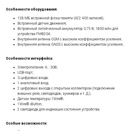
Особенности оборудования:
128 МБ встроенной флэш-памяти (422 400 записей);
Встроенный датчик движения;
Встроенный литий-ионный аккумулятор 3,75 В, 1800 мАч для
устройства FMB204;
Внутренняя антенна GSM с высоким коэффициентом усиления;
Внутренняя антенна GNSS с высоким коэффициентом усиления;
Особенности интерфейса:
Электропитание: 6… 30В;
USB-порт;
3 цифровых входа;
1 аналоговый вход;
2 цифровых выхода с открытым коллектором (подключение
внешних реле, светодиодов, зуммеров и т. Д.);
Датчик температуры 1Wire®;
1Wire® iButton;
2 светодиода для индикации состояния устройства.
Особые возможности: