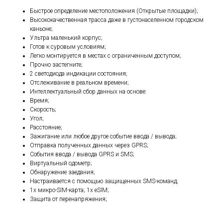
Быстрое определение местоположения (Открытые площадки);
Высококачественная трасса даже в густонаселенном городском
каньоне;
Ультра маленький корпус;
Готов к суровым условиям;
Легко монтируется в местах с ограниченным доступом;
Прочно застегните;
2 светодиода индикации состояния;
Отслеживание в реальном времени;
Интеллектуальный сбор данных на основе:
Время;
Скорость;
Угол;
Расстояние;
Зажигание или любое другое событие ввода / вывода;
Отправка полученных данных через GPRS;
События ввода / вывода GPRS и SMS;
Виртуальный одометр;
Обнаружение заедания;
Настраивается с помощью защищенных SMS-команд;
1x микро-SIM-карта; 1x eSIM;
Защита от перенапряжения;