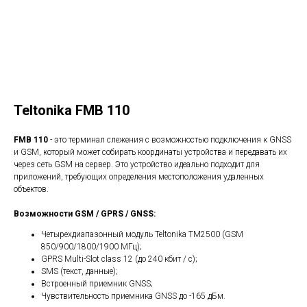
Teltonika FMB 110
FMB 110
- это терминал слежения с возможностью подключения к GNSS
и GSM, который может собирать координаты устройства и передавать их
через сеть GSM на сервер. Это устройство идеально подходит для
приложений, требующих определения местоположения удаленных
объектов.
Возможности GSM / GPRS / GNSS:
Четырехдиапазонный модуль Teltonika TM2500 (GSM
850/900/1800/1900 МГц);
GPRS Multi-Slot class 12 (до 240 кбит / с);
SMS (текст, данные);
Встроенный приемник GNSS;
Чувствительность приемника GNSS до -165 дБм.