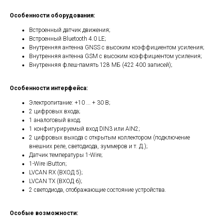
Особенности оборудования:
Встроенный датчик движения;
Встроенный Bluetooth 4.0 LE;
Внутренняя антенна GNSS с высоким коэффициентом усиления;
Внутренняя антенна GSM с высоким коэффициентом усиления;
Внутренняя флеш-память 128 МБ (422 400 записей);
Особенности интерфейса:
Электропитание: +10 ... + 30 В;
2 цифровых входа;
1 аналоговый вход;
1 конфигурируемый вход DIN3 или AIN2;
2 цифровых выхода с открытым коллектором (подключение
внешних реле, светодиода, зуммеров и т. Д.);
Датчик температуры 1-Wire;
1-Wire iButton;
LVCAN RX (ВХОД 5);
LVCAN TX (ВХОД 6);
2 светодиода, отображающие состояние устройства.
Особые возможности: